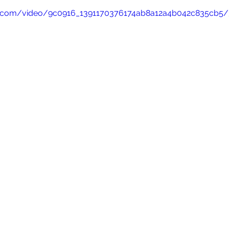
tic.com/video/9c0916_1391170376174ab8a12a4b042c835cb5/