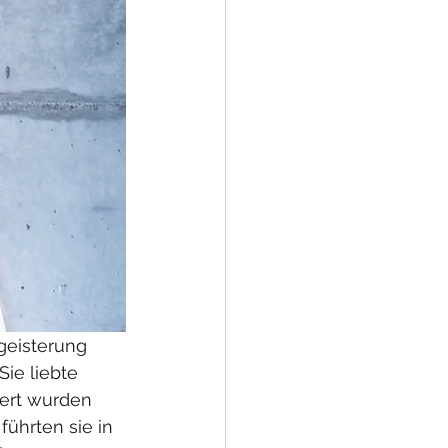
geisterung 
ie liebte 
iert wurden 
führten sie in 