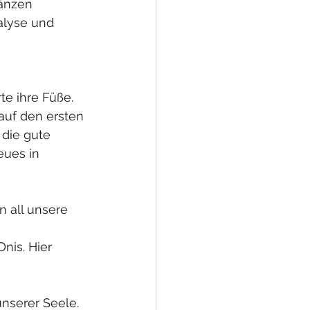
änzen 
alyse und 
te ihre Füße.
uf den ersten 
 die gute 
ues in 
 all unsere 
is. Hier 
nserer Seele. 