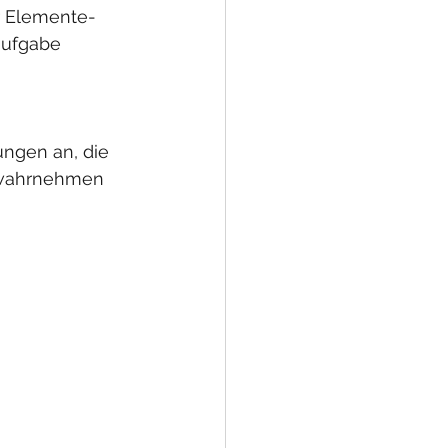
r Elemente-
aufgabe 
ngen an, die 
z wahrnehmen 