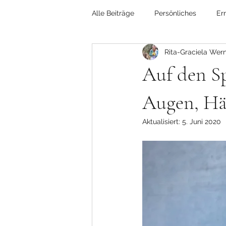
Alle Beiträge
Persönliches
Er
Rita-Graciela Wer
Reisen
Kunst
Gesundhe
Auf den Sp
Vorankündigung Webinar
Li
Augen, Hä
Aktualisiert:
5. Juni 2020
Retreats
Lieblingsplätze