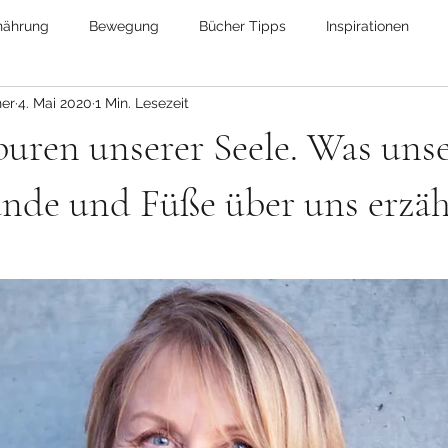
nährung
Bewegung
Bücher Tipps
Inspirationen
ner
4. Mai 2020
1 Min. Lesezeit
it
Natur
Photographie
Tell a story
Psychologie
uren unserer Seele. Was uns
ebe
Partnerschaft
Gartenzeit
Ich & Du
Familie
nde und Füße über uns erzäh
Aktuelles
Aktuelle Veranstaltungen