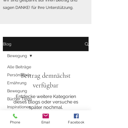
Wir sind gespannt auf Ihren Beitrag und
sagen DANKE! für Ihre Unterstützung.
Blog
Bewegung
Alle Beiträge
Beitrag demnächst
Persönliches
Ernährung
verfügbar
Bewegung
Entdecke weitere Kategorien
Bücher Tipps
dieses Blogs oder versuche es
Inspirationen
später nochmal.
Gartenzeit
Phone
Email
Facebook
Beauty