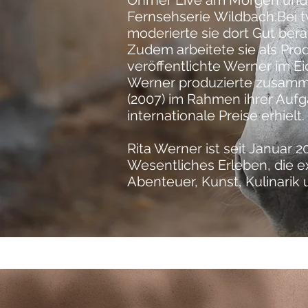
Ohrner
Live am Morgen und
Fernsehserie
Wildbach
.Bei
t
moderierte sie dort Gut ber
Zudem arbeitete sie als Pr
veröffentlichte Werner im
Ei
Werner produzierte zusamm
(2007) im Rahmen ihrer Aufg
internationale Preise erhielt.
Rita Werner ist seit Januar 
Wesentliches Erleben, die e
Abenteuer, Kunst, Kulinarik 