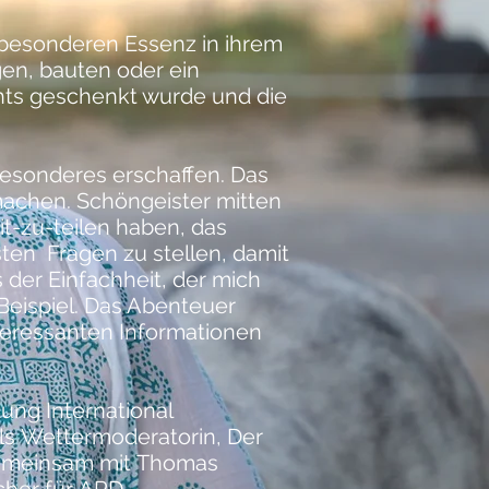
 besonderen Essenz in ihrem
en, bauten oder ein
hts geschenkt wurde und die
esonderes erschaffen. Das
 machen. Schöngeister mitten
t-zu-teilen haben, das
sten
Fragen zu stellen, damit
s der Einfachheit, der mich
 Beispiel. Das Abenteuer
teressanten Informationen
ung International
ls
Wettermoderatorin
,
Der
emeinsam mit
Thomas