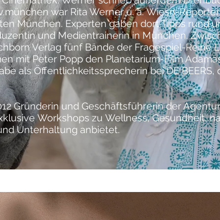
 Cinemathek. Werner schrieb außerdem
Drehbü
v.münchen
war Rita Werner u. a.
Wiesn
-Reporter
aten München. Experten gaben dort Tipps rund um
oduzentin und Medientrainerin in München. Zwis
chborn Verlag
fünf Bände der Fragespiel-Reihe Let
en mit Peter Popp den
Planetarium
-Film Adamas
abe als Öffentlichkeitssprecherin bei DE BEERS
2012 Gründerin und Geschäftsführerin der Agentur
xklusive
Workshops
zu
Wellness
, Gesundheit, n
und Unterhaltung anbietet.