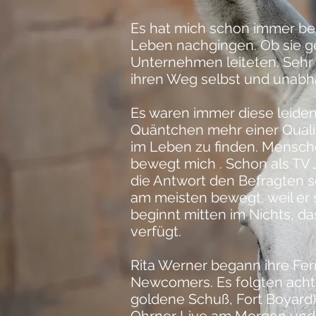
Es hat mich schon immer be
Leben nachgingen. Ob sie ge
Unternehmen leiteten.
Sehr
ihren Weg selbst und unabh
Es waren immer diese leide
Quäntchen mehr einer Qualit
im Leben zu finden. Mensche
bewegt mich . Schon als TV J
die Antwort den Befragten se
am meisten bewegt, weil er s
beginnt mitten im Nichts, d
verfügt.
Rita Werner begann ihre Fer
Newcomers. Es folgten acht
goldene Schuß
,
Fort Boyard