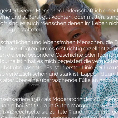
geistert, wenn Menschen leidenschaftlich einer
rne und äußerst gut kochten, oder malten, sang
 oft sind es auch Menschen denen im Leben nic
ängig gestalteten.
nschaftlichen und lebensfrohen Menschen, die B
ät hinzufügten, um es erst richtig exzellent zu
n die eine besondere Geschichte oder Talent mi
ournalistin hat es mich begeistert die verrückte
lbst überraschte. Es ist in erster Linie der Luxu
o verletzlich schön und stark ist. Lappland zum
as aber über eine überraschende Fülle an hochin
nsehkarriere 1987 als Moderatorin der
ZDF
-Send
 Jahre bei
Sat.1
(u. a. in
Guten Morgen mit SAT.1
a
). 1992 wechselte sie zu
Tele 5
und moderierte g