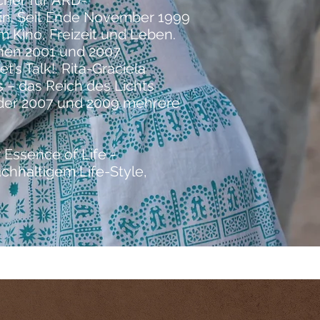
cher
für
ARD
-
in. Seit Ende November 1999
 Kino, Freizeit und Leben.
chen 2001 und 2007
’s Talk!. Rita-Graciela
 – das Reich des Lichts
, der 2007 und 2009 mehrere
 Essence of Life -
achhaltigem Life-Style,