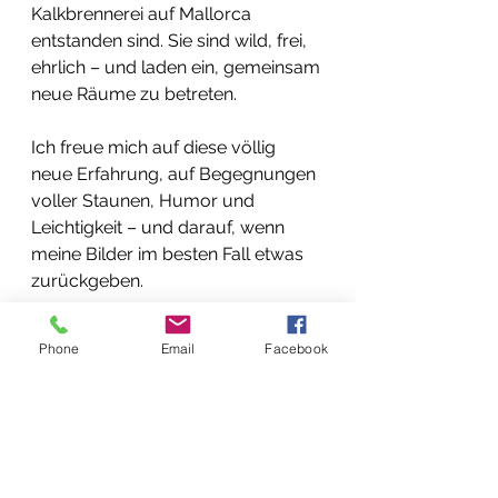
Kalkbrennerei auf Mallorca 
entstanden sind. Sie sind wild, frei, 
ehrlich – und laden ein, gemeinsam 
neue Räume zu betreten.
Ich freue mich auf diese völlig 
neue Erfahrung, auf Begegnungen 
voller Staunen, Humor und 
Leichtigkeit – und darauf, wenn 
meine Bilder im besten Fall etwas 
zurückgeben.
Bis zum 19. September bin ich 
Phone
Email
Facebook
gerne auch persönlich für Sie da. 
Die Galerie ist Mo, Di und Mi vom 
12:30 - 17:30 Uhr geöffent. Oder Sie 
vereinbaren telefonisch Ihren 
Besuch, unter: Galerie Marion 
Stöter, +491702422145