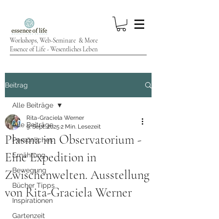
Workshops, Web-Seminare & More
Essence of Life - Wesentliches Leben
Beitrag
Alle Beiträge
Rita-Graciela Werner
Alle Beiträge
9. Sept. 2025
2 Min. Lesezeit
Plasma im Observatorium -
Persönliches
Eine Expedition in
Ernährung
Bewegung
Zwischenwelten. Ausstellung
Bücher Tipps
von Rita-Graciela Werner
Inspirationen
Gartenzeit