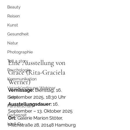
Beauty
Reisen
Kunst
Gesundheit
Natur
Photographie
Eine Ausstellung von 
Tell a story
Psychologie
Grace (Rita-Graciela 
Kommunikation
Werner)
Vorankündigung Webinar
Vernissage:
 Dienstag, 16. 
September 2025, 18:30 Uhr
Liebe
Ausstellungsdauer:
 16. 
Partnerschaft
September – 13. Oktober 2025
Gartenzeit
Ort:
 Galerie Marion Stöter, 
Ich & Du
Milchstraße 28, 20148 Hamburg