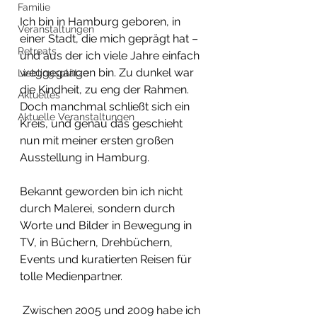
Familie
Ich bin in Hamburg geboren, in 
Veranstaltungen
einer Stadt, die mich geprägt hat – 
Retreats
und aus der ich viele Jahre einfach 
weggegangen bin. Zu dunkel war 
Lieblingsplätze
die Kindheit, zu eng der Rahmen. 
Aktuelles
Doch manchmal schließt sich ein 
Aktuelle Veranstaltungen
Kreis, und genau das geschieht 
nun mit meiner ersten großen 
Ausstellung in Hamburg.
Bekannt geworden bin ich nicht 
durch Malerei, sondern durch 
Worte und Bilder in Bewegung in 
TV, in Büchern, Drehbüchern, 
Events und kuratierten Reisen für 
tolle Medienpartner.
 Zwischen 2005 und 2009 habe ich 