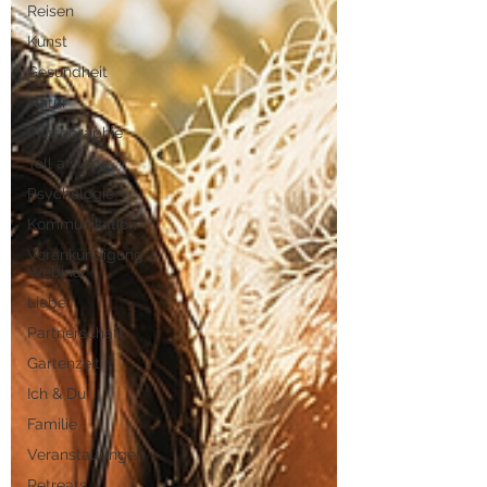
Reisen
Kunst
Gesundheit
Natur
Photographie
Tell a story
Psychologie
Kommunikation
Vorankündigung
Webinar
Liebe
Partnerschaft
Gartenzeit
Ich & Du
Familie
Veranstaltungen
Retreats