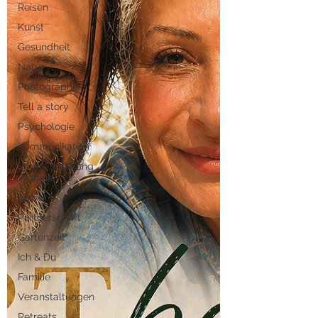
Reisen
Kunst
Gesundheit
Natur
Photographie
Tell a story
Psychologie
Kommunikation
Vorankündigung
Webinar
Liebe
Partnerschaft
Gartenzeit
Ich & Du
Familie
Veranstaltungen
Retreats