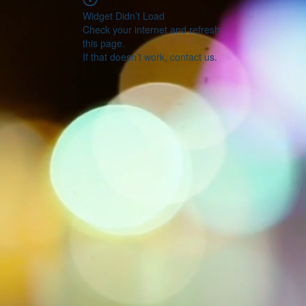
Widget Didn’t Load
Check your internet and refresh
this page.
If that doesn’t work, contact us.