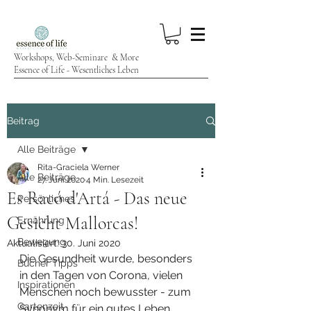
Workshops, Web-Seminare & More
Essence of Life - Wesentliches Leben
Beitrag
Alle Beiträge
Rita-Graciela Werner
Alle Beiträge
27. Juni 2020
4 Min. Lesezeit
Es Racó d'Artá - Das neue
Persönliches
Gesicht Mallorcas!
Ernährung
Bewegung
Aktualisiert:
30. Juni 2020
Die Gesundheit wurde, besonders 
Bücher Tipps
in den Tagen von Corona, vielen 
Inspirationen
Menschen noch bewusster - zum 
Gartenzeit
Synonym für ein gutes Leben. 