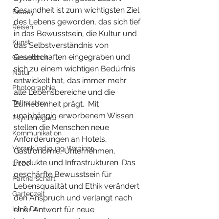
Gesundheit ist zum wichtigsten Ziel 
Beauty
des Lebens geworden, das sich tief 
Reisen
in das Bewusstsein, die Kultur und 
Kunst
das Selbstverständnis von 
Gesellschaften eingegraben und 
Gesundheit
sich zu einem wichtigen Bedürfnis 
Natur
entwickelt hat, das immer mehr 
Photographie
alle Lebensbereiche und die 
Tell a story
Zufriedenheit prägt.  Mit 
unabhängig erworbenem Wissen 
Psychologie
stellen die Menschen neue 
Kommunikation
Anforderungen an Hotels, 
Vorankündigung Webinar
Gastronomie, Unternehmen, 
Produkte und Infrastrukturen. Das 
Liebe
geschärfte Bewusstsein für 
Partnerschaft
Lebensqualität und Ethik verändert 
Gartenzeit
den Anspruch und verlangt nach 
Ich & Du
einer Antwort für neue 